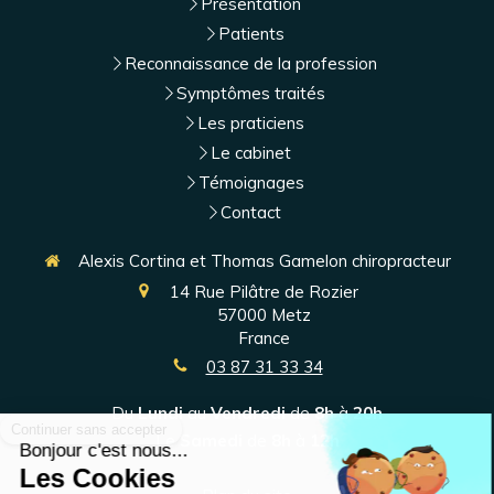
Présentation
Patients
Reconnaissance de la profession
Symptômes traités
Les praticiens
Le cabinet
Témoignages
Contact
Alexis Cortina et Thomas Gamelon chiropracteur
14 Rue Pilâtre de Rozier
57000
Metz
France
03 87 31 33 34
Du
Lundi
au
Vendredi
de
8h
à
20h
Le
Samedi
de
8h
à
12h