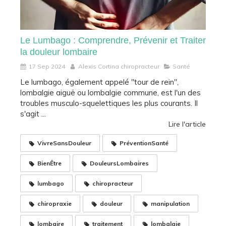
Le Lumbago : Comprendre, Prévenir et Traiter
la douleur lombaire
17 Sep 2024
Alexis Cortina chiropracteur
Santé
Le lumbago, également appelé "tour de rein",
lombalgie aiguë ou lombalgie commune, est l'un des
troubles musculo-squelettiques les plus courants. Il
s'agit ...
Lire l'article
VivreSansDouleur
PréventionSanté
BienÊtre
DouleursLombaires
lumbago
chiropracteur
chiropraxie
douleur
manipulation
lombaire
traitement
lombalgie