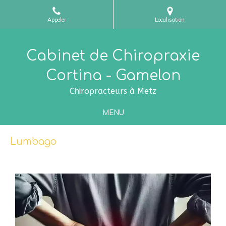
Appeler
Localisation
Cabinet de Chiropraxie
Cortina - Gamelon
Chiropracteurs à Metz
MENU
Lumbago