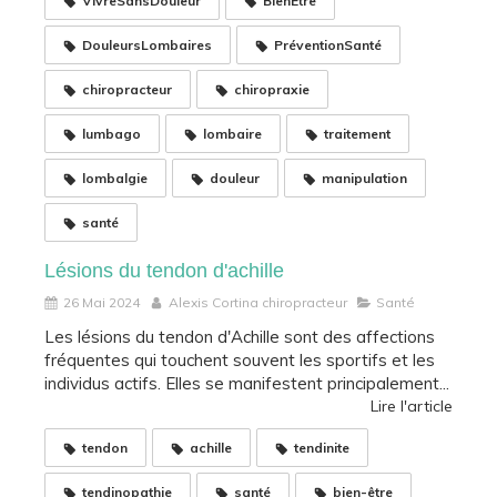
VivreSansDouleur
BienÊtre
DouleursLombaires
PréventionSanté
chiropracteur
chiropraxie
lumbago
lombaire
traitement
lombalgie
douleur
manipulation
santé
Lésions du tendon d'achille
26 Mai 2024
Alexis Cortina chiropracteur
Santé
Les lésions du tendon d'Achille sont des affections
fréquentes qui touchent souvent les sportifs et les
individus actifs. Elles se manifestent principalement...
Lire l'article
tendon
achille
tendinite
tendinopathie
santé
bien-être