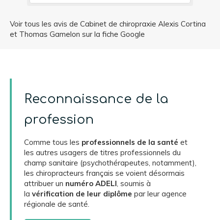
!!
chemin croise celui de Mr Cortina!
sûr c'est que même s'il a réglé mo
Voir tous les avis de Cabinet de chiropraxie Alexis Cortina
soucis handicapant, je continue e
et Thomas Gamelon sur la fiche Google
continuerai à le voir en entretien. Mille merci
à lui je lui dois beaucoup ( mêm
mentale)
Reconnaissance de la
profession
Comme tous les
professionnels de la santé
et
les autres usagers de titres professionnels du
champ sanitaire (psychothérapeutes, notamment),
les chiropracteurs français se voient désormais
attribuer un
numéro ADELI
, soumis à
la
vérification de leur diplôme
par leur agence
régionale de santé.