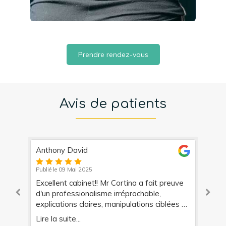
Prendre rendez-vous
Avis de patients
Marilyne Cadrot
Publié le 13 Juin 2025
Mr Cortina a fait preuve
Pour moi Mr cortina est un magici
e irréprochable,
Douleur qui perdure depuis 3 ans..
 manipulations ciblées et
ostéo, traitement, radio,scanner r
yait ce genre de RDV, la
fait!!! Moral forcément atteint à 
Lire la suite...
t le prochain!! Je
limitation physique...jusqu'à ce q