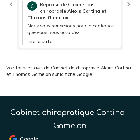
la première fois et je me suis sentie
re
Réponse de Cabinet de
C
entendue et prise enfin en charge. Je me
chiropraxie Alexis Cortina et
suis sentie soulagée après 2 séances et je
Thomas Gamelon
continue de venir-our aller encore mieux. Je
Nous vous remercions pour la confiance
ne peux que conseiller
que vous nous accordez.
Lire la suite...
Voir tous les avis de Cabinet de chiropraxie Alexis Cortina
et Thomas Gamelon sur la fiche Google
Cabinet chiropratique Cortina -
Gamelon
Google