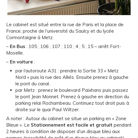
Le cabinet est situé entre la rue de Paris et la place de
France, proche de l’université du Saulcy et du lycée
Cormontaigne à Metz.
–
En Bus
: 105 ; 106 ; 107 ; 110 ; 4 ; 5 ; 15 – arrêt Fort-
Moselle.
–
En voiture
:
par l’autoroute A31 : prendre la Sortie 33 « Metz
Nord » puis la rue des Alliés. Ensuite prenez à gauche
le pont du canal..
par Metz : prenez le boulevard Paixhans puis passez
le pont Jean Monnet. Prenez à gauche en direction du
parking relai Rochambeau. Continuez tout droit puis à
droite sur le quai Paul Wiltzer.
A noter : Autour du cabinet se situe un parking en « Zone
Bleue ». Le
Stationnement est facile et gratuit
pendant
2 heures à condition de disposer d’un disque bleu aux
normes (possibilité de prêt d’un disque bleu au cabinet).