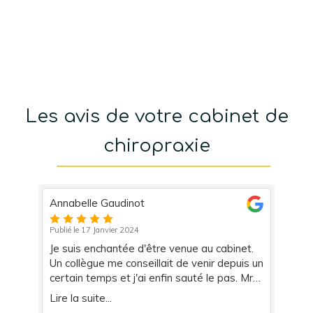
Les avis de votre cabinet de
chiropraxie
Annabelle Gaudinot
An
Publié le 17 Janvier 2024
Pub
Je suis enchantée d'être venue au cabinet.
Ex
Un collègue me conseillait de venir depuis un
d'
certain temps et j'ai enfin sauté le pas. Mr
ex
Gamelon était très pro et a pris le temps de
pr
Lire la suite...
Lir
me poser des questions sur mon problème
po