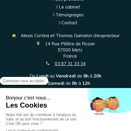
Le cabinet
Témoignages
Contact
Alexis Cortina et Thomas Gamelon chiropracteur
14 Rue Pilâtre de Rozier
57000
Metz
France
03 87 31 33 34
Du
Lundi
au
Vendredi
de
8h
à
20h
Le
Samedi
de
8h
à
12h
Plan du site
Mentions légales