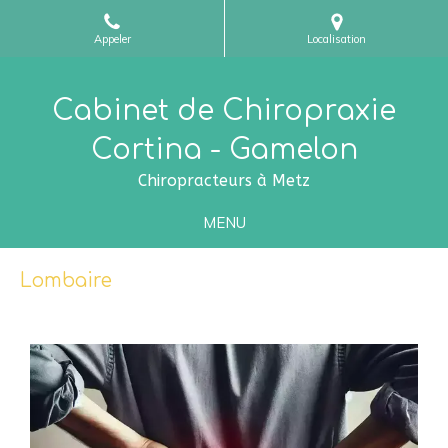
Appeler
Localisation
Cabinet de Chiropraxie
Cortina - Gamelon
Chiropracteurs à Metz
MENU
Lombaire