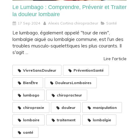
Le Lumbago : Comprendre, Prévenir et Traiter
la douleur lombaire
17 Sep 2024
Alexis Cortina chiropracteur
Santé
Le lumbago, également appelé "tour de rein",
lombalgie aiguë ou lombalgie commune, est l'un des
troubles musculo-squelettiques les plus courants. Il
s'agit ...
Lire l'article
VivreSansDouleur
PréventionSanté
BienÊtre
DouleursLombaires
lumbago
chiropracteur
chiropraxie
douleur
manipulation
lombaire
traitement
lombalgie
santé