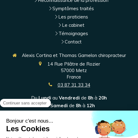
Reconnaissance de la profession
Symptômes traités
Les praticiens
Le cabinet
Témoignages
Contact
Alexis Cortina et Thomas Gamelon chiropracteur
14 Rue Pilâtre de Rozier
57000
Metz
France
03 87 31 33 34
Du
Lundi
au
Vendredi
de
8h
à
20h
Le
Samedi
de
8h
à
12h
Plan du site
Mentions légales