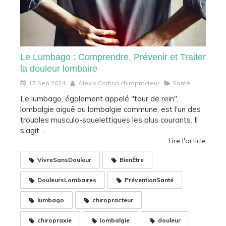
Le Lumbago : Comprendre, Prévenir et Traiter
la douleur lombaire
17 Sep 2024
Alexis Cortina chiropracteur
Santé
Le lumbago, également appelé "tour de rein",
lombalgie aiguë ou lombalgie commune, est l'un des
troubles musculo-squelettiques les plus courants. Il
s'agit ...
Lire l'article
VivreSansDouleur
BienÊtre
DouleursLombaires
PréventionSanté
lumbago
chiropracteur
chiropraxie
lombalgie
douleur