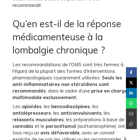
recommandé.
Qu’en est-il de la réponse
médicamenteuse à la
lombalgie chronique ?
Les recommandations de l’OMS sont très fermes à
l'égard de la plupart des formes d'interventions
pharmacologiques couramment utilisées.
Seuls les
anti-inflammatoires non stéroïdiens sont
recommandés
, dans le cadre d’une
prise en charge
multimodale exclusivement.
Les
opioïdes
, les
benzodiazépines
, les
antidépresseurs
, les
anticonvulsivants
, les
r
elaxants musculaires
, les préparations à base de
cannabis
et le
paracétamol
(acétaminophène) ont
tous reçu un
avis défavorable
, avec un conseil
explicite de ne pas les utiliser ou les recommander. À